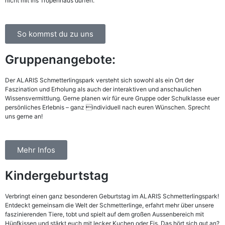
nicht mit ins Tropenhaus dürfen.
So kommst du zu uns
Gruppenangebote:
Der ALARIS Schmetterlingspark versteht sich sowohl als ein Ort der
Faszination und Erholung als auch der interaktiven und anschaulichen
Wissensvermittlung. Gerne planen wir für eure Gruppe oder Schulklasse euer
persönliches Erlebnis – ganz individuell nach euren Wünschen. Sprecht
uns gerne an!
Mehr Infos
Kindergeburtstag
Verbringt einen ganz besonderen Geburtstag im ALARIS Schmetterlingspark!
Entdeckt gemeinsam die Welt der Schmetterlinge, erfahrt mehr über unsere
faszinierenden Tiere, tobt und spielt auf dem großen Aussenbereich mit
Hüpfkissen und stärkt euch mit lecker Kuchen oder Eis. Das hört sich gut an?