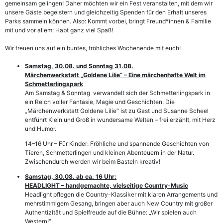
gemeinsam gelingen! Daher möchten wir ein Fest veranstalten, mit dem wir
unsere Gäste begeistern und gleichzeitig Spenden für den Erhalt unseres
Parks sammeln können. Also: Kommt vorbei, bringt Freund*innen & Familie
mit und vor allem: Habt ganz viel Spaß!
Wir freuen uns auf ein buntes, fröhliches Wochenende mit euch!
Samstag, 30.08. und Sonntag 31.08.
Märchenwerkstatt „Goldene Lilie“ – Eine märchenhafte Welt im
Schmetterlingspark
Am Samstag & Sonntag verwandelt sich der Schmetterlingspark in
ein Reich voller Fantasie, Magie und Geschichten. Die
„Märchenwerkstatt Goldene Lilie“ ist zu Gast und Susanne Scheel
entführt Klein und Groß in wundersame Welten – frei erzählt, mit Herz
und Humor.
14–16 Uhr – Für Kinder: Fröhliche und spannende Geschichten von
Tieren, Schmetterlingen und kleinen Abenteuern in der Natur.
Zwischendurch werden wir beim Basteln kreativ!
Samstag, 30.08. ab ca. 16 Uhr:
HEADLIGHT – handgemachte, vielseitige Country-Music
Headlight pflegen die Country-Klassiker mit klaren Arrangements und
mehrstimmigem Gesang, bringen aber auch New Country mit großer
Authentizität und Spielfreude auf die Bühne: „Wir spielen auch
Western!“