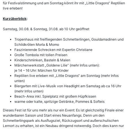
für Festivalstimmung und am Sonntag könnt ihr mit „Little Dragons“ Reptilien
live erleben!
Kurzüberblick
:
Samstag, 30.08. & Sonntag, 31.08. ab 10 Uhr geöffnet
Tropenhaus mit freifliegenden Schmetterlingen, Gouldamadinen und
Schildkröten Morla & Momo
Faszinierende Schrecken mit Expertin Christiane
Große Tombola mit tollen Preisen
Kinderschminken, Basteln & Malen
Märchenwerkstatt „Goldene Lilie“ (mehr Infos unten):
je 14 – 16 Uhr: Märchen für Kinder
Reptilien live erleben mit „Little Dragons“ am Sonntag (mehr Infos
unten)
Biergarten mit Live-Musik von Headlight am Samstag ab ca 16 Uhr
(mehr Infos unten)
Beach-Area inkl. Spielplatz mit großem Hüpfkissen
warme oder kalte, spritzige Getränke, Pommes & Softeis
Dieses Fest ist für uns mehr als nur ein Event: Es ist gleichzeitig Finale einer
wunderbaren Saison und Start eines Neuanfangs. Denn um den
Schmetterlingspark als Ausflugsziel, Rückzugsort und außerschulischen
Lernort zu erhalten, ist ein Neubau dringend notwendig. Doch dies kann nur